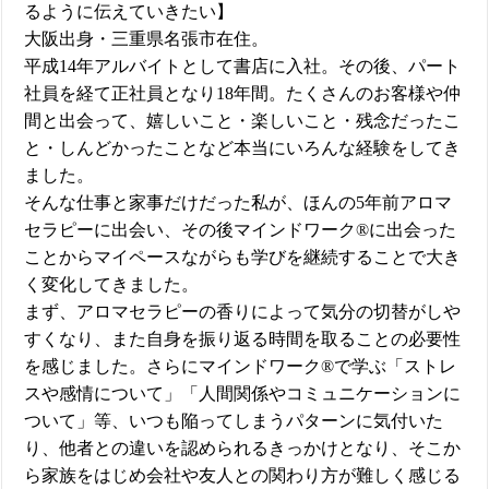
るように伝えていきたい】
大阪出身・三重県名張市在住。
平成14年アルバイトとして書店に入社。その後、パート
社員を経て正社員となり18年間。たくさんのお客様や仲
間と出会って、嬉しいこと・楽しいこと・残念だったこ
と・しんどかったことなど本当にいろんな経験をしてき
ました。
そんな仕事と家事だけだった私が、ほんの5年前アロマ
セラピーに出会い、その後マインドワーク®に出会った
ことからマイペースながらも学びを継続することで大き
く変化してきました。
まず、アロマセラピーの香りによって気分の切替がしや
すくなり、また自身を振り返る時間を取ることの必要性
を感じました。さらにマインドワーク®で学ぶ「ストレ
スや感情について」「人間関係やコミュニケーションに
ついて」等、いつも陥ってしまうパターンに気付いた
り、他者との違いを認められるきっかけとなり、そこか
ら家族をはじめ会社や友人との関わり方が難しく感じる