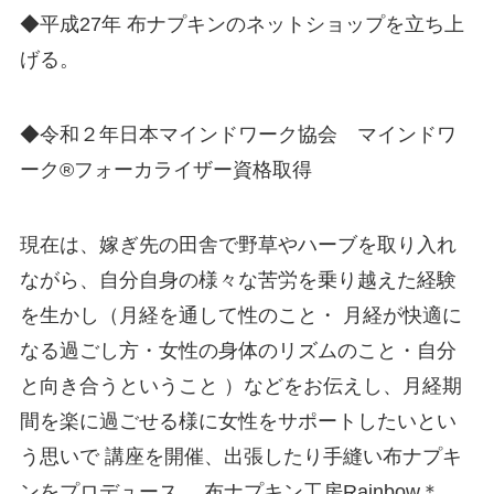
◆平成27年 布ナプキンのネットショップを立ち上
げる。
◆令和２年日本マインドワーク協会 マインドワ
ーク®フォーカライザー資格取得
現在は、嫁ぎ先の田舎で野草やハーブを取り入れ
ながら、自分自身の様々な苦労を乗り越えた経験
を生かし（月経を通して性のこと・ 月経が快適に
なる過ごし方・女性の身体のリズムのこと・自分
と向き合うということ ）などをお伝えし、月経期
間を楽に過ごせる様に女性をサポートしたいとい
う思いで 講座を開催、出張したり手縫い布ナプキ
ンをプロデュース。 布ナプキン工房Rainbow＊